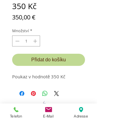
350 Kč
Cena
350,00 €
Množství
*
Přidat do košíku
Poukaz v hodnotě 350 Kč
Telefon
E-Mail
Adresse
Kontakt a termín:
MassageStudioLaci
Majitel Mexhit Laci
Apartmánový dům Erlenhof