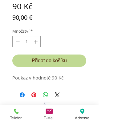
90 Kč
Cena
90,00 €
Množství
*
Přidat do košíku
Poukaz v hodnotě 90 Kč
Telefon
E-Mail
Adresse
Kontakt a termín:
MassageStudioLaci
Majitel Mexhit Laci
Apartmánový dům Erlenhof