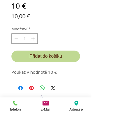
10 €
Cena
10,00 €
Množství
*
Přidat do košíku
Poukaz v hodnotě 10 €
Telefon
E-Mail
Adresse
Kontakt a termín:
MassageStudioLaci
Majitel Mexhit Laci
Apartmánový dům Erlenhof